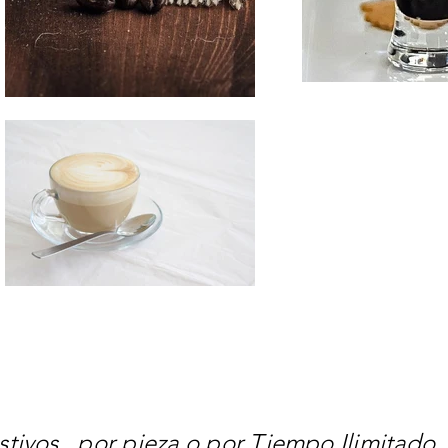
stivos , por pieza o por Tiempo Ilimitado .