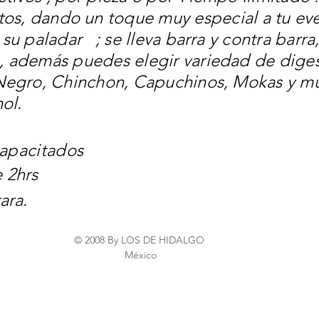
tos, dando un toque muy especial a tu eve
 su paladar ; se lleva barra y contra barr
o, además puedes elegir variedad de dige
o Negro, Chinchon, Capuchinos, Mokas
y m
ol.
apacitados
e 2hrs
ara.
© 2008 By LOS DE HIDALGO
México