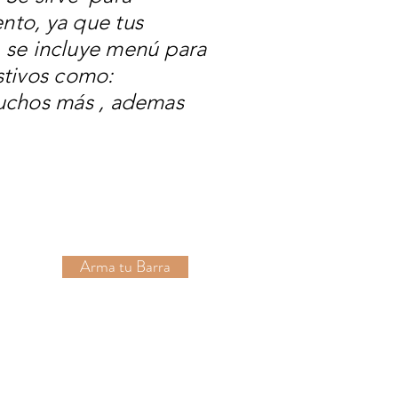
nto, ya que tus
a, se incluye menú para
stivos como:
uchos más , ademas
Arma tu Barra