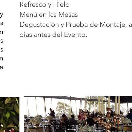
Refresco y Hielo
y
Menú en las Mesas
s
Degustación y Prueba de Montaje, a
n
días antes del Evento.
s
s
n
e