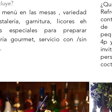
cluye?
¿Qu
Ref
e menú en las mesas , variedad
cont
stalería, garnitura, licores eh
de 
os especiales para preparar
peq
ería gourmet, servicio con
/sin
4p 
.
inv
pers
coct