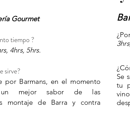
Bar
ería Gourmet
¿Po
nto tiempo ?
3hrs
rs, 4hrs, 5hrs.
¿Có
e sirve?
Se 
ve por Barmans, en el momento
tu 
 un mejor sabor de las
vin
s montaje de Barra y contra
des