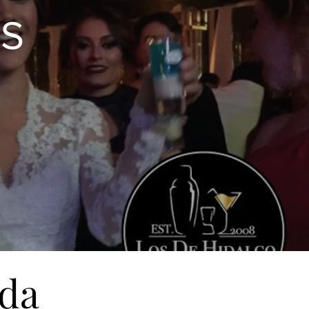
S
oda