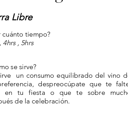
ra Libre
r cuánto tiempo?
, 4hrs , 5hrs
mo se sirve?
sirve un consumo equilibrado del vino d
preferencia,
despreocúpate
que te falt
o en tu fiesta o que te sobre much
pués
de la
celebración
.