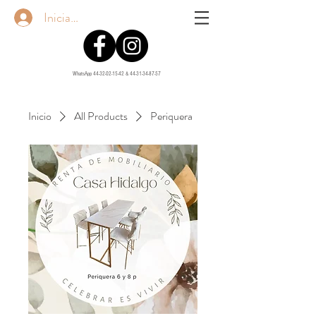
Iniciar sesión
WhatsApp
44-32-02-15-42
&
44-31-34-87-57
Inicio
All Products
Periquera