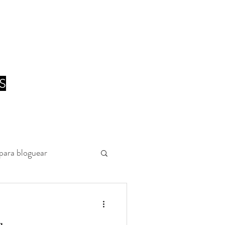
S
para bloguear
Actitud Positiva