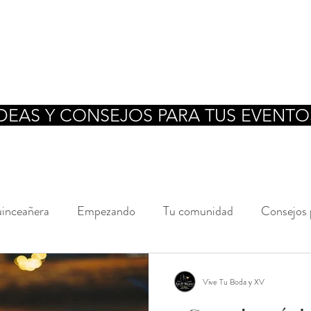
IDEAS Y CONSEJOS PARA TUS EVENTO
uinceañera
Empezando
Tu comunidad
Consejos 
Marca
Eventos de Marketing
Fiestas
Bodas
Vive Tu Boda y XV