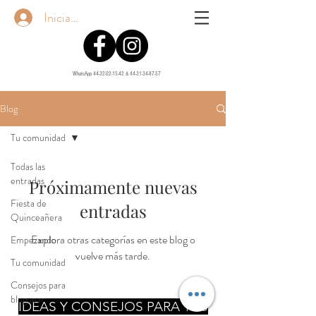
Iniciar sesión
WhatsApp
44-32-02-15-42
&
44-31-34-87-57
Blog
Tu comunidad
Todas las
entradas
Próximamente nuevas
Fiesta de
entradas
Quinceañera
Explora otras categorías en este blog o
Empezando
vuelve más tarde.
Tu comunidad
Consejos para
bloguear
IDEAS Y CONSEJOS PARA TUS