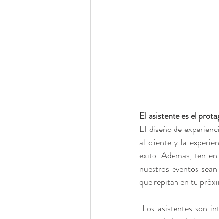
El asistente es el prot
El diseño de experienci
al cliente y la experi
éxito. Además, ten en 
nuestros eventos sean 
que repitan en tu próx
 Los asistentes son inteligentes y se vuelven cada vez más exigentes y particulares para satisfacer sus 