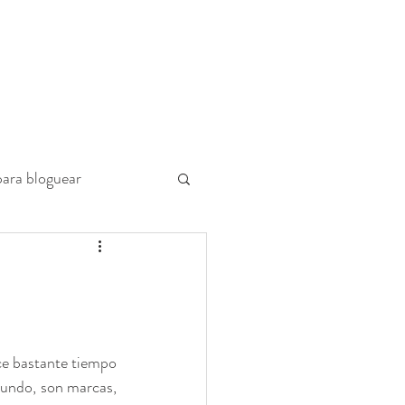
ara bloguear
Actitud Positiva
nizador de Eventos
e bastante tiempo 
undo, son marcas, 
Vino para Bodas