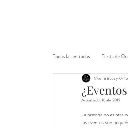
Todas las entradas
Fiesta de Qu
Eventos
Activaciones de 
Vive Tu Boda y XV
15
¿Eventos
Actualizado:
16 abr 2019
Pensamiento Positivo
Eve
La historia no es otra
los eventos son pequeñ
Planificación de Eventos
L