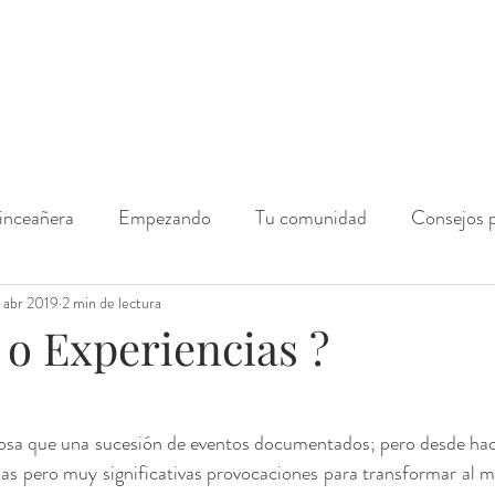
inceañera
Empezando
Tu comunidad
Consejos p
Marca
 abr 2019
2 min de lectura
Eventos de Marketing
Fiestas
Bodas
 o Experiencias ?
ntos Masivos
Realización Personal
Eventos
Orga
 cosa que una sucesión de eventos documentados; pero desde hac
as pero muy significativas provocaciones para transformar al m
ogística de Eventos
Pensamiento positivo
meditación