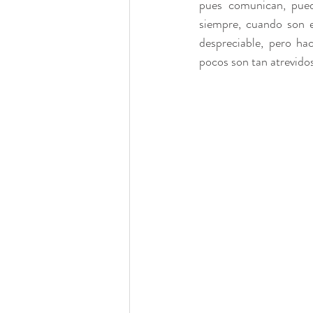
pues comunican, pued
siempre, cuando son e
despreciable, pero hac
Vino para Eventos
Coctele
pocos son tan atrevidos
Eventos Morelia
Eventos
Eventos Puebla