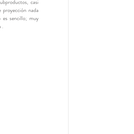
bproductos, casi 
 proyección nada 
 es sencillo; muy 
Morelia
 .
éretaro