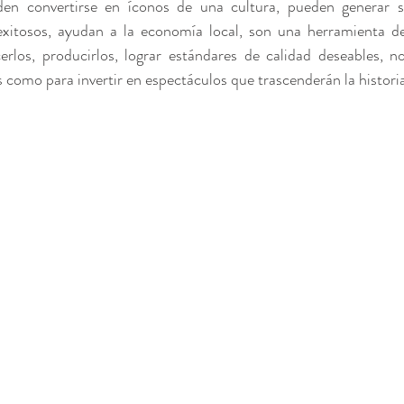
en convertirse en íconos de una cultura, pueden generar su
xitosos, ayudan a la economía local, son una herramienta de
erlos, producirlos, lograr estándares de calidad deseables, no
ría para eventos
Brindis para Eventos CDMX
Bodas 
 como para invertir en espectáculos que trascenderán la historia
 CDMX
Eventos Toluca
Eventos León
Eventos Qu